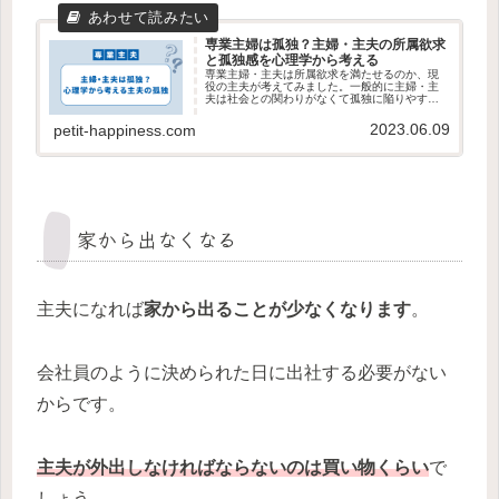
専業主婦は孤独？主婦・主夫の所属欲求
と孤独感を心理学から考える
専業主婦・主夫は所属欲求を満たせるのか、現
役の主夫が考えてみました。一般的に主婦・主
夫は社会との関わりがなくて孤独に陥りやすい
と言われています。実際のところはそうなの
か、主夫の立場から見解を述べています。
2023.06.09
petit-happiness.com
家から出なくなる
主夫になれば
家から出ることが少なくなります
。
会社員のように決められた日に出社する必要がない
からです。
主夫が外出しなければならないのは買い物くらい
で
しょう。