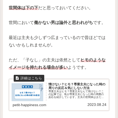
世間体は下の下
だと思っておいてください。
世間において
働かない男は論外と思われがち
です。
最近は主夫も少しずつ広まっているので昔ほどでは
ないかもしれませんが。
ただ、「子なし」の主夫は依然として
ヒモのような
イメージを持たれる場合が多い
ようです。
情けない？ヒモ？専業主夫になった時の
周りの反応＆気にしない方法
専業主夫はヒモ？専業主夫なんて情けない？こ
の記事では、私が専業主夫になった時の周囲の
反応を紹介しています。主夫の世間体はまだま
だ低いので、周囲の目を気にしない方法も紹介
しています。
2023.08.24
petit-happiness.com