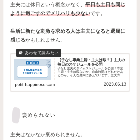
主夫には休日という概念がなく、
平日も土日も同じ
ように過ごすのでメリハリも少ない
です。
生活に新たな刺激を求める人は主夫になると退屈に
感じる
かもしれません。
【子なし専業主婦・主夫は暇？】主夫の
毎日のスケジュールを公開
子なし主夫のタイムスケジュールを公開！専業
主婦・主夫は暇なのか、自由時間はどれだけあ
るのか。そんな疑問に答えています。主夫の暮
らしの現実を見ていってください。
2023.06.13
petit-happiness.com
褒められない
主夫はなかなか褒められません。