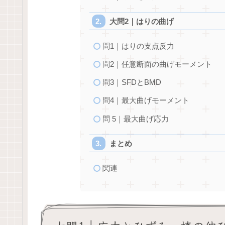
大問2｜はりの曲げ
問1｜はりの支点反力
問2｜任意断面の曲げモーメント
問3｜SFDとBMD
問4｜最大曲げモーメント
問 5｜最大曲げ応力
まとめ
関連