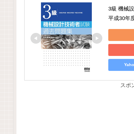
3級 機械
平成30年
Ya
スポ