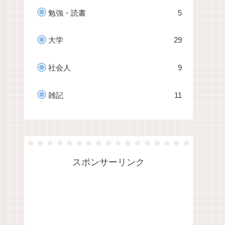
勉強・読書
5
大学
29
社会人
9
雑記
11
スポンサーリンク