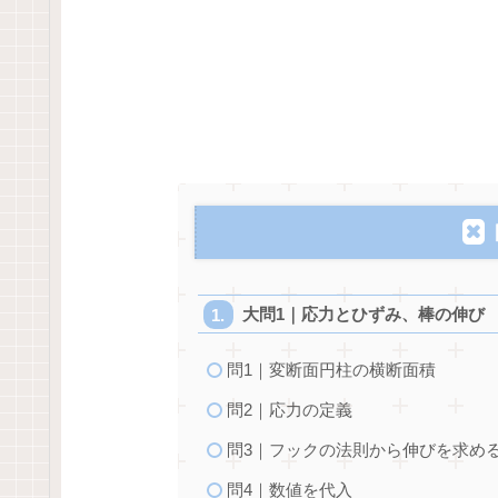
大問1｜応力とひずみ、棒の伸び
問1｜変断面円柱の横断面積
問2｜応力の定義
問3｜フックの法則から伸びを求め
問4｜数値を代入