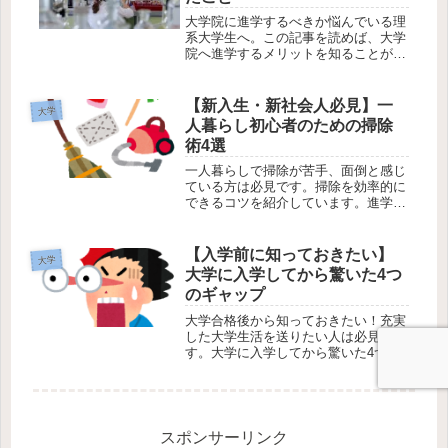
大学院に進学するべきか悩んでいる理
系大学生へ。この記事を読めば、大学
院へ進学するメリットを知ることがで
きます。理系院卒の私が大学院に進学
したからこそ成長できたことを紹介。
【新入生・新社会人必見】一
大学
人暮らし初心者のための掃除
術4選
一人暮らしで掃除が苦手、面倒と感じ
ている方は必見です。掃除を効率的に
できるコツを紹介しています。進学や
就職を機に一人暮らしを始める方も必
見です！
【入学前に知っておきたい】
大学
大学に入学してから驚いた4つ
のギャップ
大学合格後から知っておきたい！充実
した大学生活を送りたい人は必見で
す。大学に入学してから驚いた4つの
ことを実体験に基づいて紹介していま
す。
スポンサーリンク