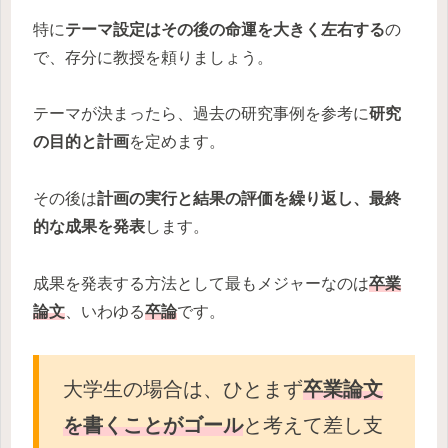
特に
テーマ設定はその後の命運を大きく左右する
の
で、存分に教授を頼りましょう。
テーマが決まったら、過去の研究事例を参考に
研究
の目的と計画
を定めます。
その後は
計画の実行と結果の評価を繰り返し、最終
的な成果を発表
します。
成果を発表する方法として最もメジャーなのは
卒業
論文
、いわゆる
卒論
です。
大学生の場合は、ひとまず
卒業論文
を書くことがゴール
と考えて差し支