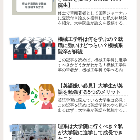
院生】
修士で筆頭著者として国際ジャーナル
に査読付き論文を投稿した私の体験談
を紹介。大学院生が論文を投稿する方
法を解説しています。この記事を読め
ば、論文投稿のハードルが下がるか
も？
機械工学科は何を学ぶの？就
大学
職に強いけどつらい？機械系
院卒が解説
この記事を読めば、機械工学科に進学
すべきかどうかがわかる！機械工学科
卒の筆者が、機械工学科で学べる内容
や就職、忙しさの実態を紹介していま
す。
【英語嫌い必見】大学生が英
大学
語を勉強する5つのメリット
英語学習に悩んでいる大学生は必見！
この記事を読めば英語学習のやる気が
出るはず！大学生が英語を勉強する5
つのメリットを実体験にもとづいて紹
介しています。
理系は大学院に行くべき？私
大学
が大学院に進学して成長でき
たこと